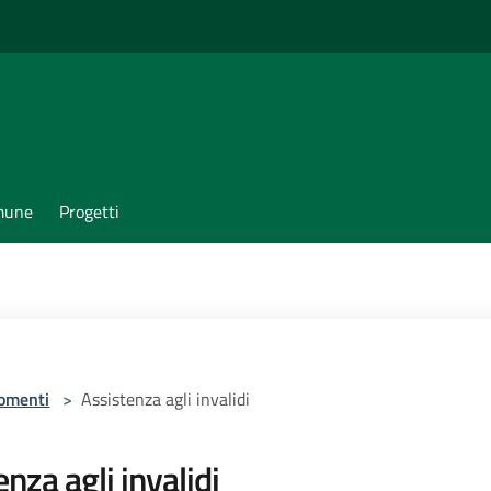
omune
Progetti
omenti
>
Assistenza agli invalidi
nza agli invalidi