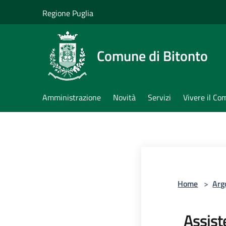
Salta al contenuto principale
Regione Puglia
Comune di Bitonto
Amministrazione
Novità
Servizi
Vivere il C
Home
>
Arg
Assiste