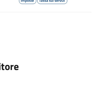
Imposte
Tassa sui servizi
itore