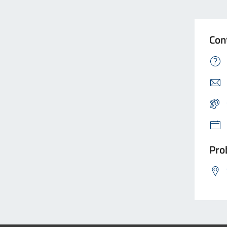
Con
Prob