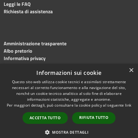
Leggi le FAQ
Richiesta di assistenza
Amministrazione trasparente
Albo pretorio
Informativa privacy
Note legali
×
Informazioni sui cookie
Dichiarazione di accessibilità
Meccanismo di feedback
Questo sito web utilizza cookie tecnici e assimilati strettamente
necessari al corretto funzionamento e alla navigazione del sito,
nonché un cookie tecnico analitico al solo fine di elaborare
informazioni statistiche, aggregate e anonime.
RSS
Copyright © 2026 • Comune di
Per maggiori dettagli, può consultare la cookie policy al seguente
link
Accessibilità
Bitonto • Powered by
Privacy
Municipium
Accesso
•
RIFIUTA TUTTO
ACCETTA TUTTO
Cookie
redazione
Mappa del sito
MOSTRA DETTAGLI