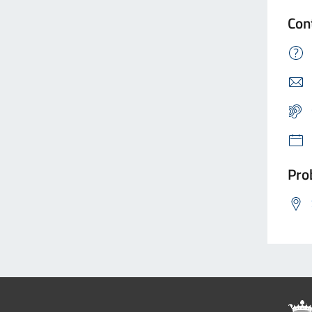
Con
Prob