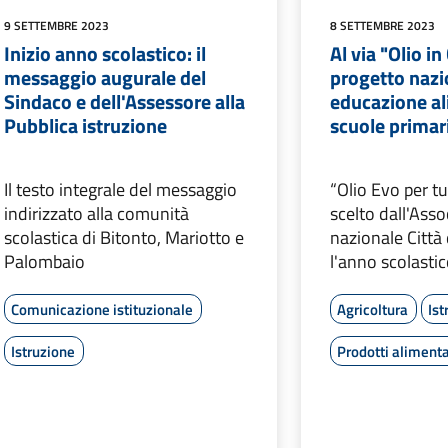
9 SETTEMBRE 2023
8 SETTEMBRE 2023
Inizio anno scolastico: il
Al via "Olio in
messaggio augurale del
progetto nazi
Sindaco e dell'Assessore alla
educazione al
Pubblica istruzione
scuole primar
Il testo integrale del messaggio
“Olio Evo per tut
indirizzato alla comunità
scelto dall'Ass
scolastica di Bitonto, Mariotto e
nazionale Città 
Palombaio
l'anno scolast
Comunicazione istituzionale
Agricoltura
Ist
Istruzione
Prodotti alimenta