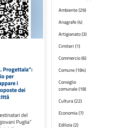
Ambiente (29)
Anagrafe (4)
Artigianato (3)
Cimiteri (1)
Commercio (6)
. Progettala”:
Comune (184)
io per
Consiglio
appare i
comunale (18)
roposte dei
città
Cultura (22)
Economia (7)
destinatari del
giovani Puglia”
Edilizia (2)