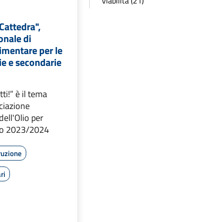
Viabilità (21)
 Cattedra",
onale di
imentare per le
ie e secondarie
ti!” è il tema
ociazione
dell'Olio per
ico 2023/2024
ruzione
ri