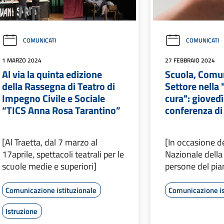
COMUNICATI
COMUNICATI
1 MARZO 2024
27 FEBBRAIO 2024
Al via la quinta edizione
Scuola, Comu
della Rassegna di Teatro di
Settore nella 
Impegno Civile e Sociale
cura": giovedì
“TICS Anna Rosa Tarantino”
conferenza di
[Al Traetta, dal 7 marzo al
[In occasione d
17aprile, spettacoli teatrali per le
Nazionale della
scuole medie e superiori]
persone del pia
Comunicazione istituzionale
Comunicazione is
Istruzione