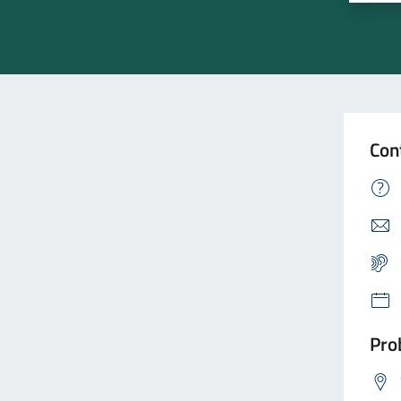
Con
Prob