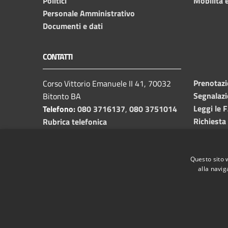
Politici
Mobilità e
Personale Amministrativo
Documenti e dati
CONTATTI
Prenotaz
Corso Vittorio Emanuele II 41, 70032
Segnalazi
Bitonto BA
Leggi le 
Telefono:
080 3716137
,
080 3751014
Richiesta
Rubrica telefonica
C.F. /P.I.
00382650729
Email:
info@comune.bitonto.ba.it
PEC:
Questo sito 
alla navig
protocollo.comunebitonto@pec.rupar.puglia.it