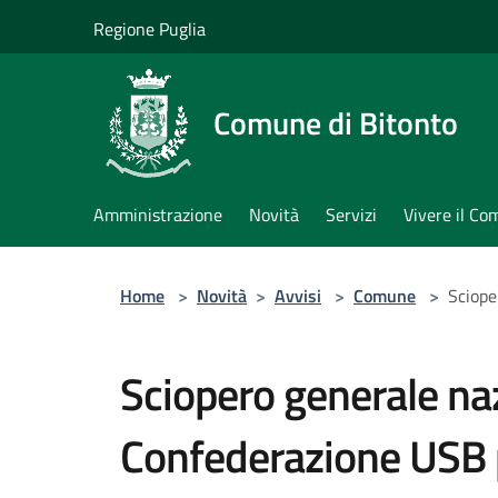
Salta al contenuto principale
Regione Puglia
Comune di Bitonto
Amministrazione
Novità
Servizi
Vivere il C
Home
>
Novità
>
Avvisi
>
Comune
>
Sciope
Sciopero generale naz
Confederazione USB pe