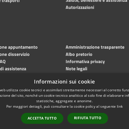
 trasporti
Autorizzazioni
ione appuntamento
Amministrazione trasparente
one disservizio
Albo pretorio
FAQ
Informativa privacy
 di assistenza
Note legali
Dichiarazione di accessibilità
Informazioni sui cookie
Meccanismo di feedback
web utilizza cookie tecnici e assimilati strettamente necessari al corretto fu
azione del sito, nonché un cookie tecnico analitico al solo fine di elaborare i
statistiche, aggregate e anonime.
Per maggiori dettagli, può consultare la cookie policy al seguente
link
RIFIUTA TUTTO
ACCETTA TUTTO