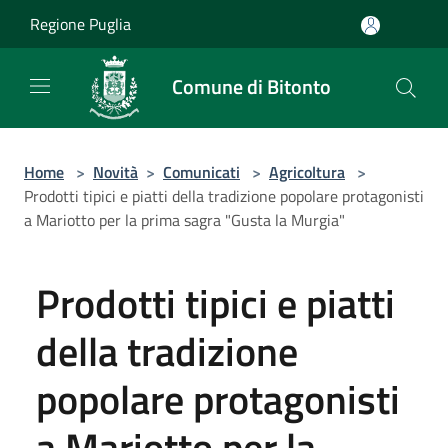
Salta al contenuto principale
Regione Puglia
Comune di Bitonto
Home
>
Novità
>
Comunicati
>
Agricoltura
>
Prodotti tipici e piatti della tradizione popolare protagonisti
a Mariotto per la prima sagra "Gusta la Murgia"
Prodotti tipici e piatti
della tradizione
popolare protagonisti
a Mariotto per la