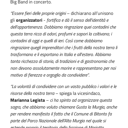
Big Band in concerto.
“Essere fieri delle proprie origini
– dichiarano all’unisono
gli
organizzatori
-
fortifica e dà il senso dell'identità e
dell'appartenenza. Dobbiamo ringraziare quei contadini che
questa terra ricca di odori, profumi e sapori la coltivano; i
contadini di oggi e quelli di ieri. Così come dobbiamo
ringraziare quegli imprenditori che i frutti della nostra terra li
trasformano e li esportano in Italia e all'estero. Abbiamo
tanta ricchezza di storia, di tradizioni e di gastronomia che
non devono assolutamente morire e rappresentano per noi
motivo di fierezza e orgoglio da condividere”
.
“La volontà di condividere con un vasto pubblico i valori e le
risorse della nostra terra
– spiega la vicesindaco,
Marianna Legista
–
ci ha spinto ad organizzare questa
sagra, che abbiamo voluto chiamare Gusta la Murgia, anche
per rendere manifesto il fatto che il Comune di Bitonto fa
parte del Parco Nazionale dell'Alta Murgia nel quale si
estende proprio il territorio della frazione di Mariotto.