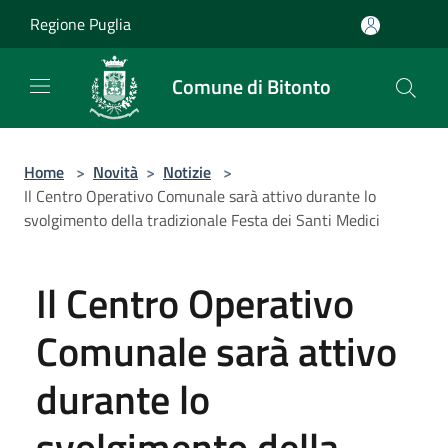
Salta al contenuto principale
Regione Puglia
Comune di Bitonto
Home
>
Novità
>
Notizie
>
Il Centro Operativo Comunale sarà attivo durante lo
svolgimento della tradizionale Festa dei Santi Medici
Il Centro Operativo
Comunale sarà attivo
durante lo
svolgimento della