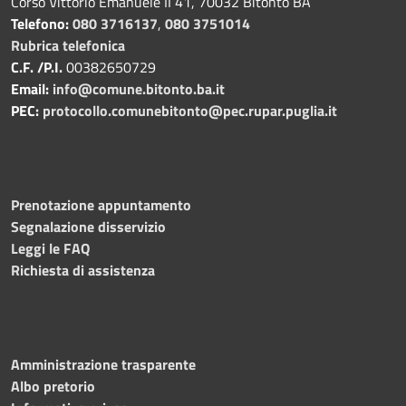
Corso Vittorio Emanuele II 41, 70032 Bitonto BA
Telefono:
080 3716137
,
080 3751014
Rubrica telefonica
C.F. /P.I.
00382650729
Email:
info@comune.bitonto.ba.it
PEC:
protocollo.comunebitonto@pec.rupar.puglia.it
Prenotazione appuntamento
Segnalazione disservizio
Leggi le FAQ
Richiesta di assistenza
Amministrazione trasparente
Albo pretorio