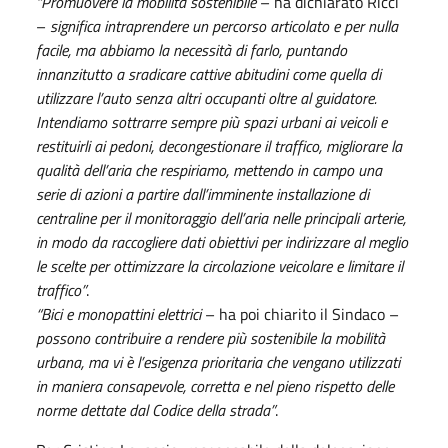
“Promuovere la mobilità sostenibile
– ha dichiarato Ricci
–
significa intraprendere un percorso articolato e per nulla
facile, ma abbiamo la necessità di farlo, puntando
innanzitutto a sradicare cattive abitudini come quella di
utilizzare l’auto senza altri occupanti oltre al guidatore.
Intendiamo sottrarre sempre più spazi urbani ai veicoli e
restituirli ai pedoni, decongestionare il traffico, migliorare la
qualità dell’aria che respiriamo, mettendo in campo una
serie di azioni a partire dall’imminente installazione di
centraline per il monitoraggio dell’aria nelle principali arterie,
in modo da raccogliere dati obiettivi per indirizzare al meglio
le scelte per ottimizzare la circolazione veicolare e limitare il
traffico”
.
“Bici e monopattini elettrici
– ha poi chiarito il Sindaco –
possono contribuire a rendere più sostenibile la mobilità
urbana, ma vi è l’esigenza prioritaria che vengano utilizzati
in maniera consapevole, corretta e nel pieno rispetto delle
norme dettate dal Codice della strada”
.