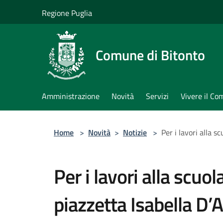
Salta al contenuto principale
Regione Puglia
Comune di Bitonto
Amministrazione
Novità
Servizi
Vivere il C
Home
>
Novità
>
Notizie
>
Per i lavori alla 
Per i lavori alla scu
piazzetta Isabella D’