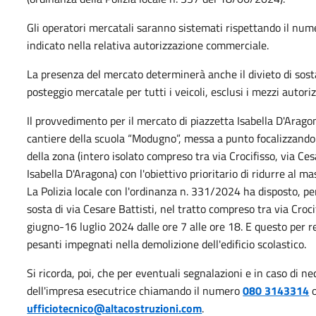
Gli operatori mercatali saranno sistemati rispettando il num
indicato nella relativa autorizzazione commerciale.
La presenza del mercato determinerà anche il divieto di sost
posteggio mercatale per tutti i veicoli, esclusi i mezzi autoriz
Il provvedimento per il mercato di piazzetta Isabella D'Ara
cantiere della scuola “Modugno”, messa a punto focalizzando p
della zona (intero isolato compreso tra via Crocifisso, via Ces
Isabella D'Aragona) con l'obiettivo prioritario di ridurre al mas
La Polizia locale con l'ordinanza n. 331/2024 ha disposto, per
sosta di via Cesare Battisti, nel tratto compreso tra via Croci
giugno-16 luglio 2024 dalle ore 7 alle ore 18. E questo per r
pesanti impegnati nella demolizione dell'edificio scolastico.
Si ricorda, poi, che per eventuali segnalazioni e in caso di ne
dell'impresa esecutrice chiamando il numero
080 3143314
o
ufficiotecnico@altacostruzioni.com
.