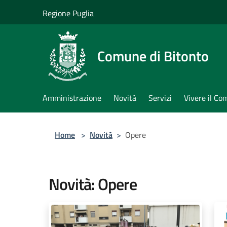
Salta al contenuto principale
Regione Puglia
Comune di Bitonto
Amministrazione
Novità
Servizi
Vivere il C
Home
>
Novità
>
Opere
Novità: Opere