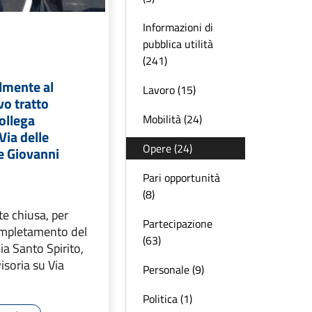
Informazioni di
pubblica utilità
(241)
almente al
Lavoro (15)
vo tratto
ollega
Mobilità (24)
Via delle
Opere (24)
le Giovanni
Pari opportunità
(8)
e chiusa, per
Partecipazione
ompletamento del
(63)
ia Santo Spirito,
visoria su Via
Personale (9)
Politica (1)