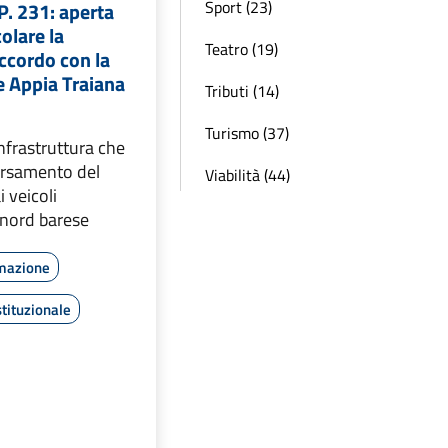
Sport (23)
P. 231: aperta
colare la
Teatro (19)
accordo con la
e Appia Traiana
Tributi (14)
Turismo (37)
’infrastruttura che
versamento del
Viabilità (44)
i veicoli
 nord barese
rmazione
tituzionale