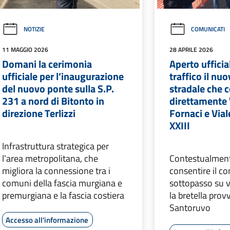
NOTIZIE
COMUNICATI
11 MAGGIO 2026
28 APRILE 2026
Domani la cerimonia
Aperto uffici
ufficiale per l’inaugurazione
traffico il nuo
del nuovo ponte sulla S.P.
stradale che c
231 a nord di Bitonto in
direttamente 
direzione Terlizzi
Fornaci e Via
XXIII
Infrastruttura strategica per
l’area metropolitana, che
Contestualment
migliora la connessione tra i
consentire il c
comuni della fascia murgiana e
sottopasso su v
premurgiana e la fascia costiera
la bretella prov
Santoruvo
Accesso all'informazione