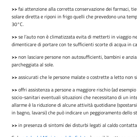
>>
fai attenzione alla corretta conservazione dei farmaci, tien
solare diretta e riponi in frigo quelli che prevedono una te
30°C.
>>
se l’auto non è climatizzata evita di metterti in viaggio n
dimenticare di portare con te sufficienti scorte di acqua in ca
>>
non lasciare persone non autosufficienti, bambini e anzi
parcheggiata al sole.
>>
assicurati che le persone malate o costrette a letto non s
>>
offri assistenza a persone a maggiore rischio (ad esempio a
socio-sanitari eventuali situazioni che necessitano di un in
allarme è la riduzione di alcune attività quotidiane (spostar
in bagno, lavarsi) che può indicare un peggioramento dello st
>>
in presenza di sintomi dei disturbi legati al caldo contatt