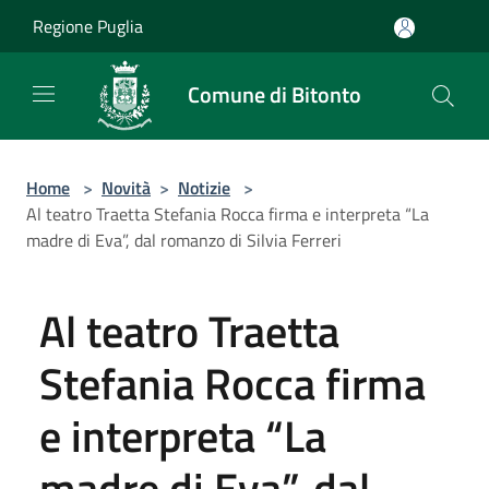
Salta al contenuto principale
Regione Puglia
Comune di Bitonto
Home
>
Novità
>
Notizie
>
Al teatro Traetta Stefania Rocca firma e interpreta “La
madre di Eva”, dal romanzo di Silvia Ferreri
Al teatro Traetta
Stefania Rocca firma
e interpreta “La
madre di Eva”, dal