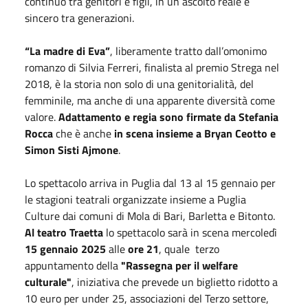
continuo tra genitori e figli, in un ascolto reale e
sincero tra generazioni.
“La madre di Eva”
, liberamente tratto dall’omonimo
romanzo di Silvia Ferreri, finalista al premio Strega nel
2018, è la storia non solo di una genitorialità, del
femminile, ma anche di una apparente diversità come
valore.
Adattamento e regia sono firmate da Stefania
Rocca
che è anche
in scena insieme a Bryan Ceotto e
Simon Sisti Ajmone
.
Lo spettacolo arriva in Puglia dal 13 al 15 gennaio per
le stagioni teatrali organizzate insieme a Puglia
Culture dai comuni di Mola di Bari, Barletta e Bitonto.
Al teatro Traetta
lo spettacolo sarà in scena mercoledì
15 gennaio 2025
alle
ore 21
, quale terzo
appuntamento della
"Rassegna per il welfare
culturale"
, iniziativa che prevede un biglietto ridotto a
10 euro per under 25, associazioni del Terzo settore,