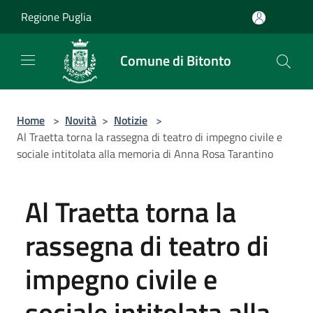
Salta al contenuto principale
Regione Puglia
Comune di Bitonto
Home
>
Novità
>
Notizie
>
Al Traetta torna la rassegna di teatro di impegno civile e
sociale intitolata alla memoria di Anna Rosa Tarantino
Al Traetta torna la
rassegna di teatro di
impegno civile e
sociale intitolata alla