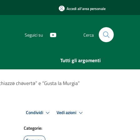
Accedi all'area personale
Seguici su
Cerca
Tutti gli argomenti
 chiazzə chəvertə” e “Gusta la Murgia”
Condividi
Vedi azioni
Categorie: