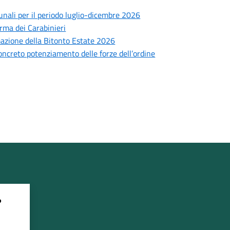
munali per il periodo luglio-dicembre 2026
Arma dei Carabinieri
mmazione della Bitonto Estate 2026
concreto potenziamento delle forze dell’ordine
?