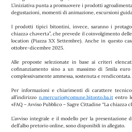
L’iniziativa punta a promuovere i prodotti agroalimentar
degustazioni, momenti di animazione, escursioni guidat
I prodotti tipici bitontini, invece, saranno i protag
chiazzə chəvertə”, che prevede il coinvolgimento delle 
location (Piazza XX Settembre). Anche in questo caso 
ottobre-dicembre 2025.
Alle proposte selezionate in base ai criteri elenca
cofinanziamento sino a un massimo di 5mila euro 
complessivamente ammessa, sostenuta e rendicontata.
Per informazioni e chiarimenti di carattere tecnico
all’indirizzo
n.mercurio@comune.bitonto.ba.it
entro l
«FAQ – Avviso Pubblico – Sagre Cittadine “La chiazzə c
L’avviso integrale e il modello per la presentazione d
dell’albo pretorio online, sono disponibili in allegato.