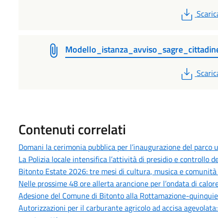
PDF
Scaric
Modello_istanza_avviso_sagre_cittadin
PDF
Scaric
Contenuti correlati
Domani la cerimonia pubblica per l’inaugurazione del parco u
La Polizia locale intensifica l’attività di presidio e controllo
Bitonto Estate 2026: tre mesi di cultura, musica e comunità p
Nelle prossime 48 ore allerta arancione per l’ondata di calore
Adesione del Comune di Bitonto alla Rottamazione-quinquies 
Autorizzazioni per il carburante agricolo ad accisa agevolata