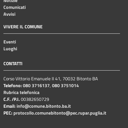
Notizie
Comunicati
Avvisi
VIVERE IL COMUNE
Eventi
Luoghi
CONTATTI
Corso Vittorio Emanuele II 41, 70032 Bitonto BA
Telefono:
080 3716137
,
080 3751014
Rubrica telefonica
C.F. /P.I.
00382650729
Email:
info@comune.bitonto.ba.it
PEC:
protocollo.comunebitonto@pec.rupar.puglia.it