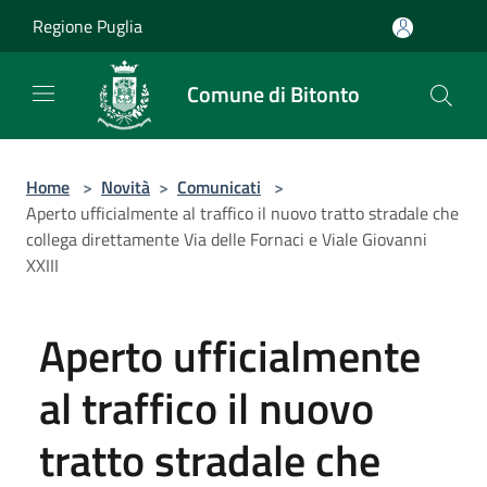
Salta al contenuto principale
Regione Puglia
Comune di Bitonto
Home
>
Novità
>
Comunicati
>
Aperto ufficialmente al traffico il nuovo tratto stradale che
collega direttamente Via delle Fornaci e Viale Giovanni
XXIII
Aperto ufficialmente
al traffico il nuovo
tratto stradale che