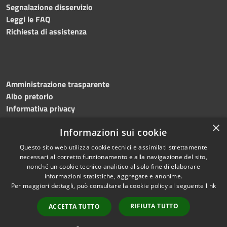
Segnalazione disservizio
Leggi le FAQ
Richiesta di assistenza
Amministrazione trasparente
Albo pretorio
Informativa privacy
Note legali
×
Informazioni sui cookie
Dichiarazione di accessibilità
Meccanismo di feedback
Questo sito web utilizza cookie tecnici e assimilati strettamente
necessari al corretto funzionamento e alla navigazione del sito,
nonché un cookie tecnico analitico al solo fine di elaborare
informazioni statistiche, aggregate e anonime.
RSS
Copyright © 2026 • Comune di
Per maggiori dettagli, può consultare la cookie policy al seguente
link
Accessibilità
Bitonto • Powered by
Privacy
Municipium
Accesso
•
RIFIUTA TUTTO
ACCETTA TUTTO
Cookie
redazione