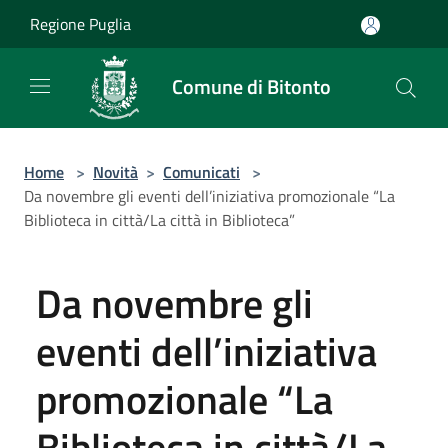
Salta al contenuto principale
Regione Puglia
Comune di Bitonto
Home
>
Novità
>
Comunicati
>
Da novembre gli eventi dell’iniziativa promozionale “La
Biblioteca in città/La città in Biblioteca”
Da novembre gli
eventi dell’iniziativa
promozionale “La
Biblioteca in città/La