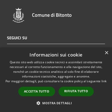
Comune di Bitonto
SEGUICI SU
Youtube
×
Informazioni sui cookie
Questo sito web utilizza cookie tecnici e assimilati strettamente
AMMINISTRAZIONE
necessari al corretto funzionamento e alla navigazione del sito,
nonché un cookie tecnico analitico al solo fine di elaborare
Organi di Governo
informazioni statistiche, aggregate e anonime.
Per maggiori dettagli, può consultare la cookie policy al seguente
link
Aree Amministrative
Uffici
RIFIUTA TUTTO
ACCETTA TUTTO
Enti e fondazioni
Politici
MOSTRA DETTAGLI
Personale Amministrativo