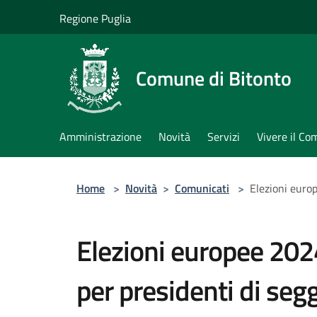
Salta al contenuto principale
Regione Puglia
Comune di Bitonto
Amministrazione
Novità
Servizi
Vivere il C
Home
>
Novità
>
Comunicati
>
Elezioni europ
Elezioni europee 202
per presidenti di seggi