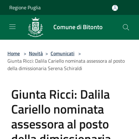
Salta al contenuto principale
Regione Puglia
Comune di Bitonto
Home
>
Novità
>
Comunicati
>
Giunta Ricci: Dalila Cariello nominata assessora al posto
della dimissionaria Serena Schiraldi
Giunta Ricci: Dalila
Cariello nominata
assessora al posto
della dimissionaria