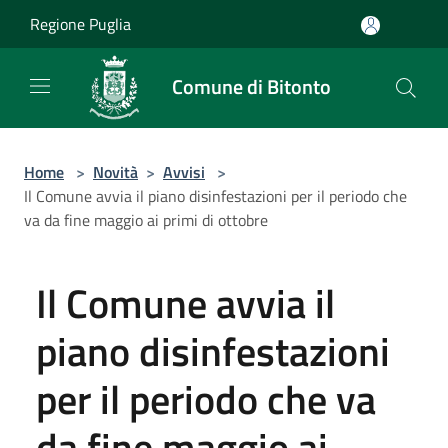
Salta al contenuto principale
Regione Puglia
Comune di Bitonto
Home
>
Novità
>
Avvisi
>
Il Comune avvia il piano disinfestazioni per il periodo che
va da fine maggio ai primi di ottobre
Il Comune avvia il
piano disinfestazioni
per il periodo che va
da fine maggio ai