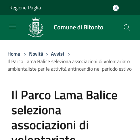
Salta al contenuto principale
Regione Puglia
Comune di Bitonto
Home
>
Novità
>
Avvisi
>
Il Parco Lama Balice seleziona associazioni di volontariato
ambientaliste per le attività antincendio nel periodo estivo
Il Parco Lama Balice
seleziona
associazioni di
volontariato