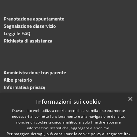
Prenotazione appuntamento
Segnalazione disservizio
Leggi le FAQ
Richiesta di assistenza
Amministrazione trasparente
Albo pretorio
Informativa privacy
Note legali
×
Informazioni sui cookie
Dichiarazione di accessibilità
Meccanismo di feedback
Questo sito web utilizza cookie tecnici e assimilati strettamente
necessari al corretto funzionamento e alla navigazione del sito,
nonché un cookie tecnico analitico al solo fine di elaborare
informazioni statistiche, aggregate e anonime.
RSS
Copyright © 2026 • Comune di
Per maggiori dettagli, può consultare la cookie policy al seguente
link