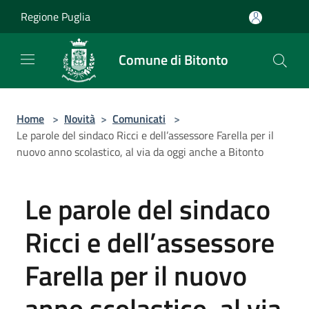
Salta al contenuto principale
Regione Puglia
Comune di Bitonto
Home
>
Novità
>
Comunicati
>
Le parole del sindaco Ricci e dell’assessore Farella per il
nuovo anno scolastico, al via da oggi anche a Bitonto
Le parole del sindaco
Ricci e dell’assessore
Farella per il nuovo
anno scolastico, al via