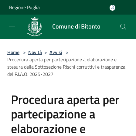
Salta al contenuto principale
Regione Puglia
Comune di Bitonto
Home
>
Novità
>
Avvisi
>
Procedura aperta per partecipazione a elaborazione e
stesura della Sottosezione Rischi corruttivi e trasparenza
del P.I.A.O. 2025-2027
Procedura aperta per
partecipazione a
elaborazione e