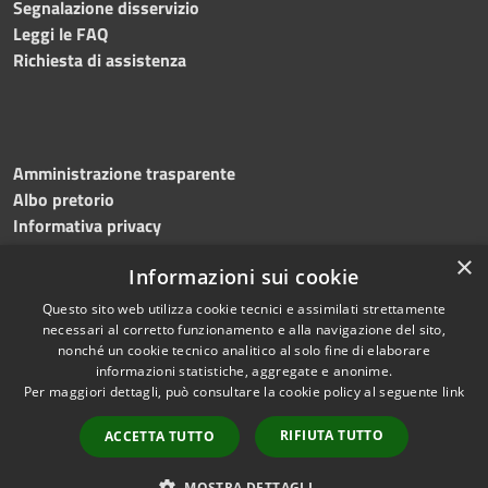
Segnalazione disservizio
Leggi le FAQ
Richiesta di assistenza
Amministrazione trasparente
Albo pretorio
Informativa privacy
Note legali
×
Informazioni sui cookie
Dichiarazione di accessibilità
Meccanismo di feedback
Questo sito web utilizza cookie tecnici e assimilati strettamente
necessari al corretto funzionamento e alla navigazione del sito,
nonché un cookie tecnico analitico al solo fine di elaborare
informazioni statistiche, aggregate e anonime.
RSS
Copyright © 2026 • Comune di
Per maggiori dettagli, può consultare la cookie policy al seguente
link
Accessibilità
Bitonto • Powered by
Privacy
Municipium
Accesso
•
RIFIUTA TUTTO
ACCETTA TUTTO
Cookie
redazione
Mappa del sito
MOSTRA DETTAGLI