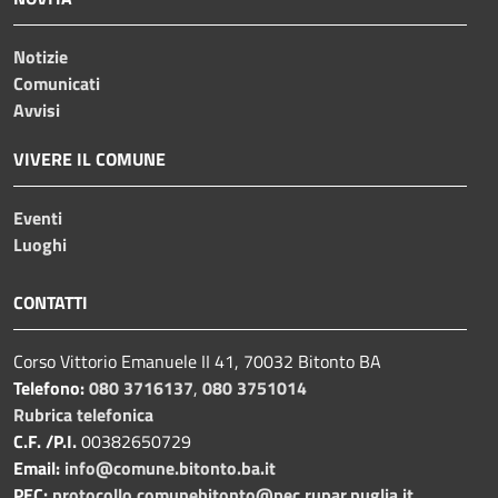
Notizie
Comunicati
Avvisi
VIVERE IL COMUNE
Eventi
Luoghi
CONTATTI
Corso Vittorio Emanuele II 41, 70032 Bitonto BA
Telefono:
080 3716137
,
080 3751014
Rubrica telefonica
C.F. /P.I.
00382650729
Email:
info@comune.bitonto.ba.it
PEC:
protocollo.comunebitonto@pec.rupar.puglia.it