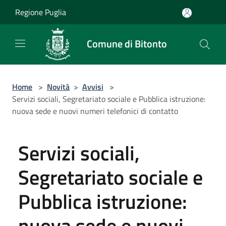
Salta al contenuto principale
Regione Puglia
Comune di Bitonto
Home
>
Novità
>
Avvisi
>
Servizi sociali, Segretariato sociale e Pubblica istruzione:
nuova sede e nuovi numeri telefonici di contatto
Servizi sociali,
Segretariato sociale e
Pubblica istruzione:
nuova sede e nuovi