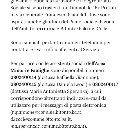
giovanili - Pubblica istruzione e il Segretariato
Sociale si sono trasferiti nell’immobile “Ex Pretura”
in via Generale Francesco Planelli 1, dove sono
ospitati anche gli uffici del Piano sociale di zona
dell’Ambito territoriale Bitonto-Palo del Colle.
Sono cambiati pertanto i numeri telefonici per
contattare i vari uffici afferenti al Servizio.
Per parlare con le assistenti sociali dell’
Area
Minori e Famiglie
sono disponibili i numeri
0802400114
(dott.ssa Raffaella Giannone),
0802400115
(dott.ssa Daniela Leoci) e
0802400117
(dott.ssa Maria Antonietta Speranza), a cui
corrispondono altrettanti indirizzi e-mail da
utilizzare per i messaggi di posta elettronica
(
r.giannone@comune.bitonto.ba.it
,
d.leoci@comune.bitonto.ba.it
,
ma.speranza@comune.bitonto.ba.it
).