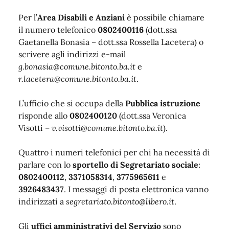
Per l’
Area Disabili e Anziani
è possibile chiamare
il numero telefonico
0802400116
(dott.ssa
Gaetanella Bonasia – dott.ssa Rossella Lacetera) o
scrivere agli indirizzi e-mail
g.bonasia@comune.bitonto.ba.it
e
r.lacetera@comune.bitonto.ba.it
.
L’ufficio che si occupa della
Pubblica istruzione
risponde allo
0802400120
(dott.ssa Veronica
Visotti –
v.visotti@comune.bitonto.ba.it
).
Quattro i numeri telefonici per chi ha necessità di
parlare con lo
sportello di Segretariato sociale
:
0802400112
,
3371058314
,
3775965611
e
3926483437
. I messaggi di posta elettronica vanno
indirizzati a
segretariato.bitonto@libero.it
.
Gli
uffici amministrativi del Servizio
sono