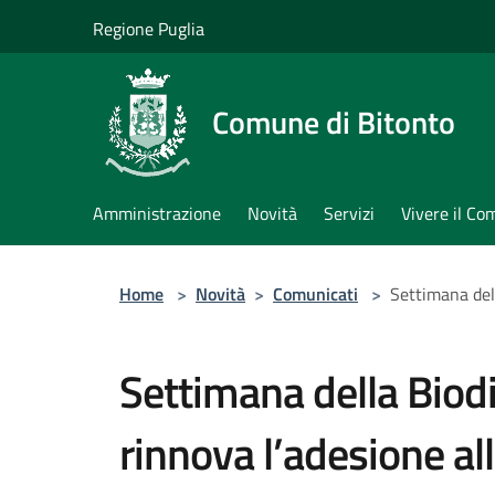
Salta al contenuto principale
Regione Puglia
Comune di Bitonto
Amministrazione
Novità
Servizi
Vivere il C
Home
>
Novità
>
Comunicati
>
Settimana dell
Settimana della Biodi
rinnova l’adesione all