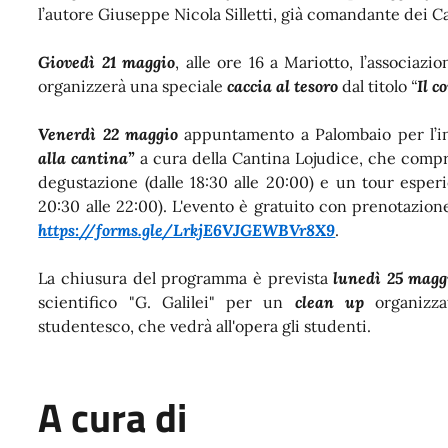
l’autore Giuseppe Nicola Silletti, già comandante dei Car
Giovedì 21 maggio
, alle ore 16 a Mariotto, l’associaz
organizzerà una speciale
caccia al tesoro
dal titolo
“
Il c
Venerdì 22 maggio
appuntamento a Palombaio per l’in
alla cantina”
a cura della Cantina Lojudice, che comp
degustazione (dalle 18:30 alle 20:00) e un tour esperi
20:30 alle 22:00). L'evento è gratuito con prenotazione 
https://forms.gle/LrkjE6VJGEWBVr8X9
.
La chiusura del programma è prevista
lunedì 25 magg
scientifico "G. Galilei" per un
clean up
organizza
studentesco, che vedrà all'opera gli studenti.
A cura di