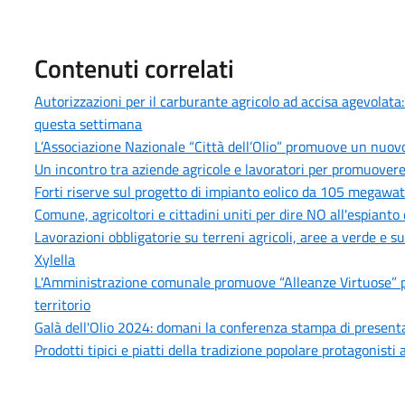
Contenuti correlati
Autorizzazioni per il carburante agricolo ad accisa agevolata
questa settimana
L’Associazione Nazionale “Città dell’Olio” promuove un nuovo p
Un incontro tra aziende agricole e lavoratori per promuovere
Forti riserve sul progetto di impianto eolico da 105 megawat
Comune, agricoltori e cittadini uniti per dire NO all'espianto 
Lavorazioni obbligatorie su terreni agricoli, aree a verde e su
Xylella
L'Amministrazione comunale promuove “Alleanze Virtuose” per
territorio
Galà dell'Olio 2024: domani la conferenza stampa di present
Prodotti tipici e piatti della tradizione popolare protagonist