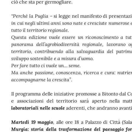
ciò che sta per germogliare.
“Perché la Puglia
– si legge nel manifesto di presentaz
in cui negli ultimi anni sono nate e cresciute numerose e
tutto il territorio regionale.
Questa edizione vuole essere un riconoscimento a tutte
panorama dell’agrobiodiversità regionale, lavorano 
territorio, contribuendo alla salvaguardia del patrim
sviluppo sostenibile e a misura d’uomo.
Per fare tutto ci vuole un… seme.
Ma anche passione, conoscenza, ricerca e cura: nutrient
accompagnarne la crescita”
.
Il programma delle iniziative promosse a Bitonto dal Co
e associazioni del territorio sarà aperto nella m
laboratoriali nelle scuole
aderenti, che andranno avant
Martedì 19 maggio
, alle ore 18 a Palazzo di Città (Sa
Murgia: storia della trasformazione del paesaggio for