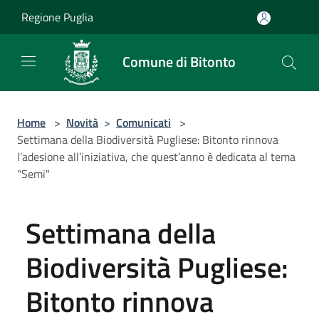
Salta al contenuto principale
Regione Puglia
Comune di Bitonto
Home
>
Novità
>
Comunicati
>
Settimana della Biodiversità Pugliese: Bitonto rinnova
l’adesione all’iniziativa, che quest’anno è dedicata al tema
"Semi"
Settimana della
Biodiversità Pugliese:
Bitonto rinnova