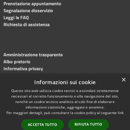
Prenotazione appuntamento
Segnalazione disservizio
Leggi le FAQ
Richiesta di assistenza
Amministrazione trasparente
Albo pretorio
Informativa privacy
Note legali
×
Informazioni sui cookie
Dichiarazione di accessibilità
Meccanismo di feedback
Questo sito web utilizza cookie tecnici e assimilati strettamente
necessari al corretto funzionamento e alla navigazione del sito,
nonché un cookie tecnico analitico al solo fine di elaborare
informazioni statistiche, aggregate e anonime.
RSS
Copyright © 2026 • Comune di
Per maggiori dettagli, può consultare la cookie policy al seguente
link
Accessibilità
Bitonto • Powered by
Privacy
Municipium
Accesso
•
RIFIUTA TUTTO
ACCETTA TUTTO