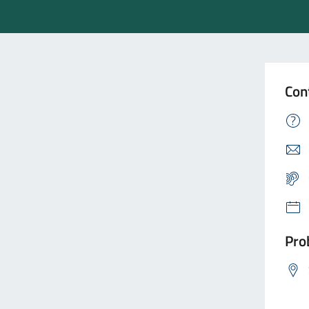
Con
Prob