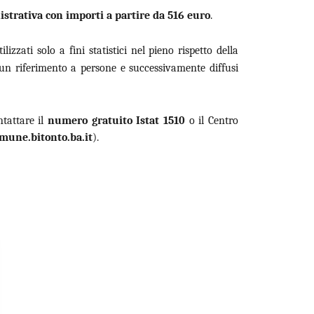
istrativa con importi a partire da 516 euro
.
izzati solo a fini statistici nel pieno rispetto della
n riferimento a persone e successivamente diffusi
ntattare il
numero gratuito Istat 1510
o il Centro
une.bitonto.ba.it
).