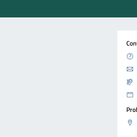
Con
Prob