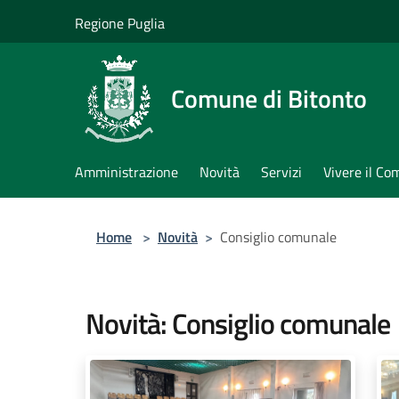
Salta al contenuto principale
Regione Puglia
Comune di Bitonto
Amministrazione
Novità
Servizi
Vivere il C
Home
>
Novità
>
Consiglio comunale
Novità: Consiglio comunale