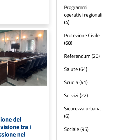
Programmi
operativi regionali
(4)
Protezione Civile
(68)
Referendum (20)
Salute (64)
Scuola (41)
Servizi (22)
Sicurezza urbana
(6)
zione del
visione tra i
Sociale (95)
ssione nel