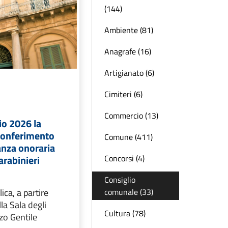
(144)
Ambiente (81)
Anagrafe (16)
Artigianato (6)
Cimiteri (6)
Commercio (13)
io 2026 la
conferimento
Comune (411)
anza onoraria
Concorsi (4)
arabinieri
Consiglio
comunale (33)
ca, a partire
lla Sala degli
Cultura (78)
zo Gentile