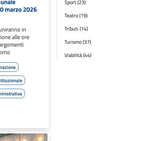
munale
Sport (23)
20 marzo 2026
Teatro (19)
Tributi (14)
riuniranno in
one alle ore
Turismo (37)
i argomenti
iorno
Viabilità (44)
rmazione
tituzionale
inistrativa