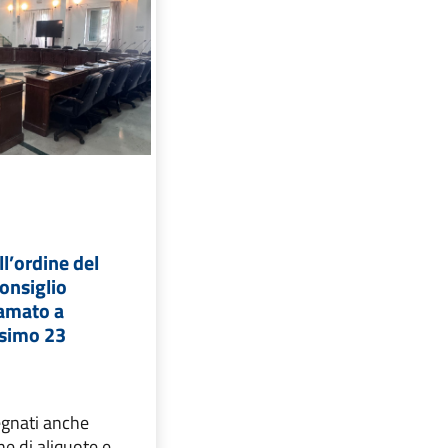
ll’ordine del
Consiglio
amato a
ossimo 23
egnati anche
ne di aliquote e