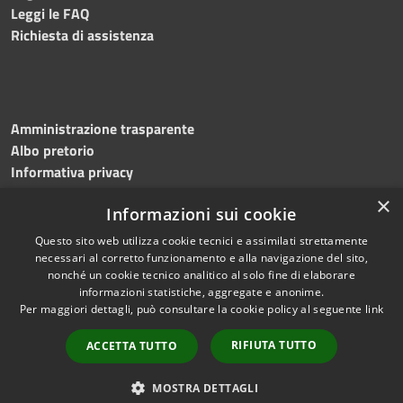
Leggi le FAQ
Richiesta di assistenza
Amministrazione trasparente
Albo pretorio
Informativa privacy
Note legali
×
Informazioni sui cookie
Dichiarazione di accessibilità
Meccanismo di feedback
Questo sito web utilizza cookie tecnici e assimilati strettamente
necessari al corretto funzionamento e alla navigazione del sito,
nonché un cookie tecnico analitico al solo fine di elaborare
informazioni statistiche, aggregate e anonime.
RSS
Copyright © 2026 • Comune di
Per maggiori dettagli, può consultare la cookie policy al seguente
link
Accessibilità
Bitonto • Powered by
Privacy
Municipium
Accesso
•
RIFIUTA TUTTO
ACCETTA TUTTO
Cookie
redazione
Mappa del sito
MOSTRA DETTAGLI