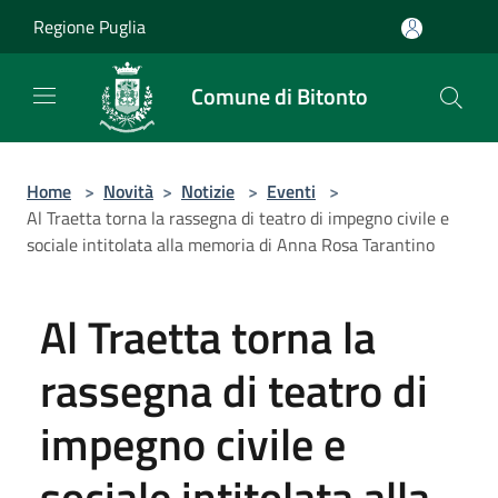
Salta al contenuto principale
Regione Puglia
Comune di Bitonto
Home
>
Novità
>
Notizie
>
Eventi
>
Al Traetta torna la rassegna di teatro di impegno civile e
sociale intitolata alla memoria di Anna Rosa Tarantino
Al Traetta torna la
rassegna di teatro di
impegno civile e
sociale intitolata alla