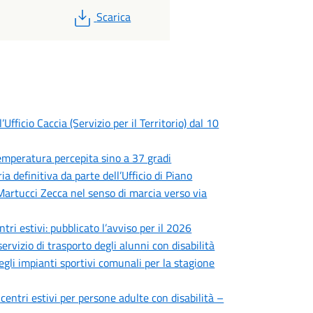
PDF
Scarica
fficio Caccia (Servizio per il Territorio) dal 10
 temperatura percepita sino a 37 gradi
 definitiva da parte dell’Ufficio di Piano
 Martucci Zecca nel senso di marcia verso via
ntri estivi: pubblicato l’avviso per il 2026
ervizio di trasporto degli alunni con disabilità
degli impianti sportivi comunali per la stagione
 centri estivi per persone adulte con disabilità –