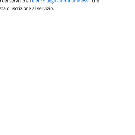
 del servizio e l’
elenco degli alunni ammessi
, che
sta di iscrizione al servizio.