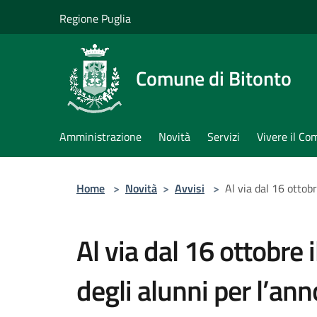
Salta al contenuto principale
Regione Puglia
Comune di Bitonto
Amministrazione
Novità
Servizi
Vivere il C
Home
>
Novità
>
Avvisi
>
Al via dal 16 ottob
Al via dal 16 ottobre i
degli alunni per l’a