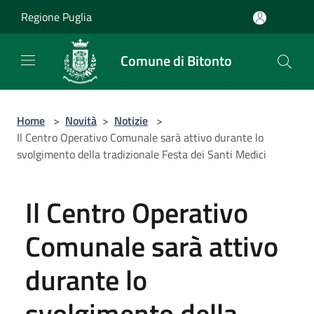
Salta al contenuto principale
Regione Puglia
Comune di Bitonto
Home
>
Novità
>
Notizie
>
Il Centro Operativo Comunale sarà attivo durante lo
svolgimento della tradizionale Festa dei Santi Medici
Il Centro Operativo
Comunale sarà attivo
durante lo
svolgimento della