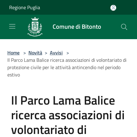
Salta al contenuto principale
Regione Puglia
Comune di Bitonto
Home
>
Novità
>
Avvisi
>
Il Parco Lama Balice ricerca associazioni di volontariato di
protezione civile per le attività antincendio nel periodo
estivo
Il Parco Lama Balice
ricerca associazioni di
volontariato di