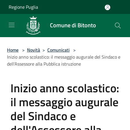
Salta al contenuto principale
Regione Puglia
Comune di Bitonto
Home
>
Novità
>
Comunicati
>
Inizio anno scolastico: il messaggio augurale del Sindaco e
dell'Assessore alla Pubblica istruzione
Inizio anno scolastico:
il messaggio augurale
del Sindaco e
dell'Assessore alla