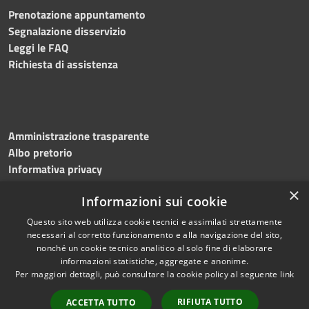
Prenotazione appuntamento
Segnalazione disservizio
Leggi le FAQ
Richiesta di assistenza
Amministrazione trasparente
Albo pretorio
Informativa privacy
Note legali
×
Informazioni sui cookie
Dichiarazione di accessibilità
Meccanismo di feedback
Questo sito web utilizza cookie tecnici e assimilati strettamente
necessari al corretto funzionamento e alla navigazione del sito,
nonché un cookie tecnico analitico al solo fine di elaborare
informazioni statistiche, aggregate e anonime.
RSS
Copyright © 2026 • Comune di
Per maggiori dettagli, può consultare la cookie policy al seguente
link
Accessibilità
Bitonto • Powered by
Privacy
Municipium
Accesso
•
RIFIUTA TUTTO
ACCETTA TUTTO