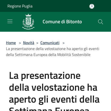
Salta al contenuto principale
Regione Puglia
Comune di Bitonto
Home
>
Novità
>
Comunicati
>
La presentazione della velostazione ha aperto gli eventi
della Settimana Europea della Mobilità Sostenibile
La presentazione
della velostazione ha
aperto gli eventi della
Settimana Europea