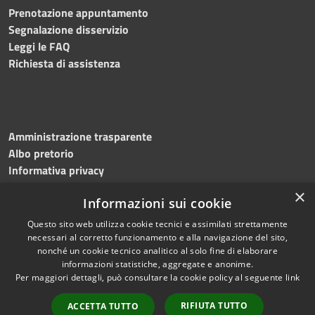
Prenotazione appuntamento
Segnalazione disservizio
Leggi le FAQ
Richiesta di assistenza
Amministrazione trasparente
Albo pretorio
Informativa privacy
Note legali
×
Informazioni sui cookie
Dichiarazione di accessibilità
Meccanismo di feedback
Questo sito web utilizza cookie tecnici e assimilati strettamente
necessari al corretto funzionamento e alla navigazione del sito,
nonché un cookie tecnico analitico al solo fine di elaborare
informazioni statistiche, aggregate e anonime.
RSS
Copyright © 2026 • Comune di
Per maggiori dettagli, può consultare la cookie policy al seguente
link
Accessibilità
Bitonto • Powered by
Privacy
Municipium
Accesso
•
RIFIUTA TUTTO
ACCETTA TUTTO