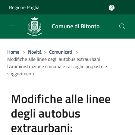
Salta al contenuto principale
Regione Puglia
Comune di Bitonto
Home
>
Novità
>
Comunicati
>
Modifiche alle linee degli autobus extraurbani:
l’Amministrazione comunale raccoglie proposte e
suggerimenti
Modifiche alle linee
degli autobus
extraurbani: