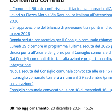
Il Comune di Bitonto conferisce la cittadinanza onoraria all’
Lavori su Piazza Moro e Via Repubblica italiana all’attenzio
2026
C'è l'approvazione del bilancio di previsione tra i punti in d
marzo 2026
Doppia seduta consecutiva per il Consiglio comunale chiamato
Lunedì 29 dicembre in programma l'ultima seduta del 2025 p
Undici punti all’ordine del giorno per il Consiglio comunale 
Dai Consigli comunali di tutta Italia azioni e progetti coordi
integrazione
Nuova seduta del Consiglio comunale convocata alle ore 15 
Il Consiglio comunale tornerà a riunirsi il 29 settembre (pr
convocazione)
Consiglio comunale convocato alle ore 18 di mercoledì 16 lug
Ultimo aggiornamento
: 20 dicembre 2024, 16:24