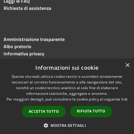
Leggi le FAQ
Richiesta di assistenza
Amministrazione trasparente
Albo pretorio
Informativa privacy
Note legali
×
Informazioni sui cookie
Dichiarazione di accessibilità
Meccanismo di feedback
Questo sito web utilizza cookie tecnici e assimilati strettamente
necessari al corretto funzionamento e alla navigazione del sito,
nonché un cookie tecnico analitico al solo fine di elaborare
informazioni statistiche, aggregate e anonime.
RSS
Copyright © 2026 • Comune di
Per maggiori dettagli, può consultare la cookie policy al seguente
link
Accessibilità
Bitonto • Powered by
Privacy
Municipium
Accesso
•
RIFIUTA TUTTO
ACCETTA TUTTO
Cookie
redazione
Mappa del sito
MOSTRA DETTAGLI