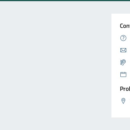
Con
Prob