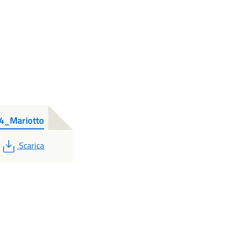
4_Mariotto
PDF
Scarica