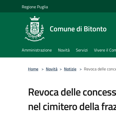
Salta al contenuto principale
Regione Puglia
Comune di Bitonto
Amministrazione
Novità
Servizi
Vivere il C
Home
>
Novità
>
Notizie
>
Revoca delle conce
Revoca delle concessi
nel cimitero della fra