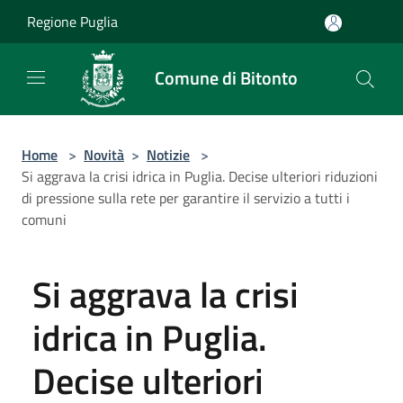
Salta al contenuto principale
Regione Puglia
Comune di Bitonto
Home
>
Novità
>
Notizie
>
Si aggrava la crisi idrica in Puglia. Decise ulteriori riduzioni
di pressione sulla rete per garantire il servizio a tutti i
comuni
Si aggrava la crisi
idrica in Puglia.
Decise ulteriori