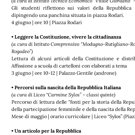
(a cura di Istituto Tecnico Economico “Vitale Giordano” 
Gli studenti riflettono sui valori della Repubblica 
dipingendo una panchina situata in piazza Rodari.
4 giugno | ore 10 | Piazza Rodari
• Leggere la Costituzione, vivere la cittadinanza
(a cura di Istituto Comprensivo "Modugno-Rutigliano-Rog
Rogadeo”)
Lettura di alcuni articoli della Costituzione e distr
Affissione a scuola di cartelloni con elaborati a tema
3 giugno | ore 10-12 | Palazzo Gentile (androne)
• Percorsi sulla nascita della Repubblica Italiana
(a cura di Liceo “Carmine Sylos” – classi quinte)
Percorso di lettura delle "fonti per la storia della Repu
della partecipazione femminile e della nascita della Re
Mese di maggio | orario curricolare | Liceo “Sylos” (Pia
• Un articolo per la Repubblica