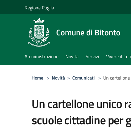
Salta al contenuto principale
Regione Puglia
Comune di Bitonto
Amministrazione
Novità
Servizi
Vivere il C
Home
>
Novità
>
Comunicati
>
Un cartellone 
Un cartellone unico ra
scuole cittadine per g