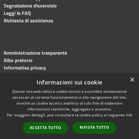
Segnalazione disservizio
Leggi le FAQ
Richiesta di assistenza
Amministrazione trasparente
Albo pretorio
Informativa privacy
Note legali
×
Informazioni sui cookie
Dichiarazione di accessibilità
Meccanismo di feedback
Questo sito web utilizza cookie tecnici e assimilati strettamente
necessari al corretto funzionamento e alla navigazione del sito,
nonché un cookie tecnico analitico al solo fine di elaborare
informazioni statistiche, aggregate e anonime.
RSS
Copyright © 2026 • Comune di
Per maggiori dettagli, può consultare la cookie policy al seguente
link
Accessibilità
Bitonto • Powered by
Privacy
Municipium
Accesso
•
RIFIUTA TUTTO
ACCETTA TUTTO
Cookie
redazione