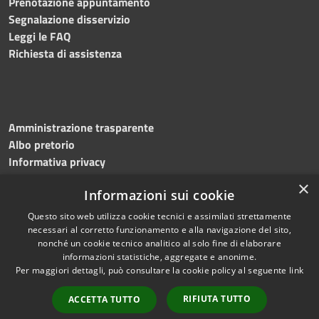
Prenotazione appuntamento
Segnalazione disservizio
Leggi le FAQ
Richiesta di assistenza
Amministrazione trasparente
Albo pretorio
Informativa privacy
Note legali
×
Informazioni sui cookie
Dichiarazione di accessibilità
Meccanismo di feedback
Questo sito web utilizza cookie tecnici e assimilati strettamente
necessari al corretto funzionamento e alla navigazione del sito,
nonché un cookie tecnico analitico al solo fine di elaborare
informazioni statistiche, aggregate e anonime.
RSS
Copyright © 2026 • Comune di
Per maggiori dettagli, può consultare la cookie policy al seguente
link
Accessibilità
Bitonto • Powered by
Privacy
Municipium
Accesso
•
RIFIUTA TUTTO
ACCETTA TUTTO
Cookie
redazione